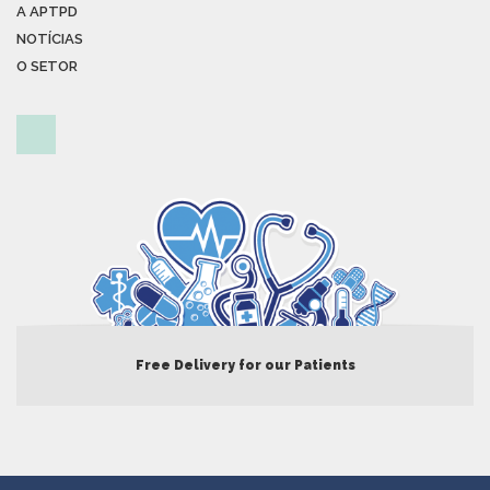
A APTPD
NOTÍCIAS
O SETOR
Free Delivery for our Patients