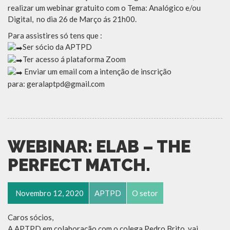
realizar um webinar gratuito com o Tema: Analógico e/ou
Digital, no dia 26 de Março ás 21h00.
Para assistires só tens que :
Ser sócio da APTPD
Ter acesso á plataforma Zoom
Enviar um email com a intenção de inscrição
para: geralaptpd@gmail.com
WEBINAR: ELAB – THE
PERFECT MATCH.
Novembro 12, 2020
APTPD
O setor
Caros sócios,
A APTPD em colaboração com o colega Pedro Brito, vai