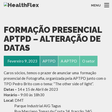
MENU
FORMAÇÃO PRESENCIAL
APTPD – ALTERAÇÃO DE
DATAS
Fevereiro 9, 2023
APTPD
A APTPD
O setor
Caros sócios, temos o prazer de anunciar uma formação
presencial de Fotografia, organizada pela APTPD junto com o
TPD Pedro Brito com o tema: “The other side of light”.
Datas –
14 e 15 de Abril de 2023
Horário –
9:00 às 18h30
Local:
DMT
Parque Industrial AIG Tagus
Rua Marciano Tomaz da Costa 24, fracção 24G