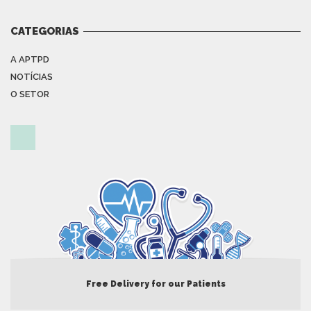
CATEGORIAS
A APTPD
NOTÍCIAS
O SETOR
Free Delivery for our Patients