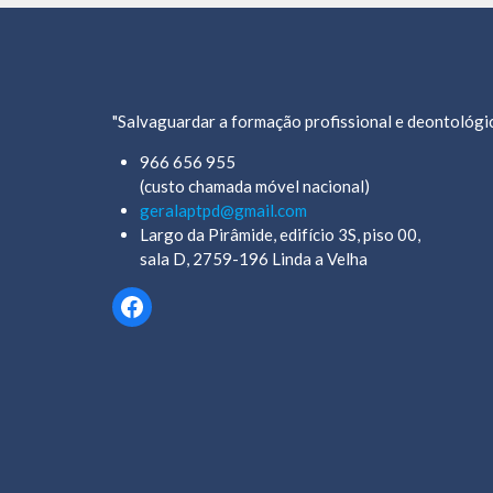
"Salvaguardar a formação profissional e deontológic
966 656 955
(custo chamada móvel nacional)
geralaptpd@gmail.com
Largo da Pirâmide, edifício 3S, piso 00,
sala D, 2759-196 Linda a Velha
Facebook