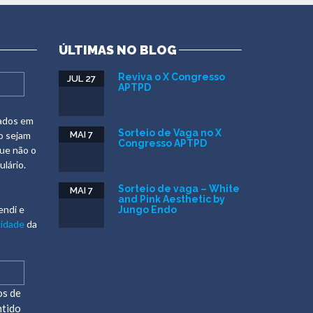
ÚLTIMAS NO BLOG
Reviva o X Congresso
JUL 27
APTPD
dados em
Sorteio de Vaga no X
o sejam
MAI 7
Congresso APTPD
que não o
lário.
Sorteio de vaga – White
MAI 7
and Pink Aesthetic by
endi e
Jungo Endo
cidade
da
os de
ntido