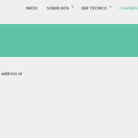
INÍCIO
SOBRE NÓS
SER TÉCNICO
CONGRE
T
 address or